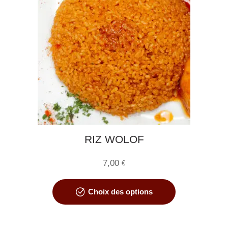
RIZ WOLOF
7,00
€
Ce
Choix des options
produit
a