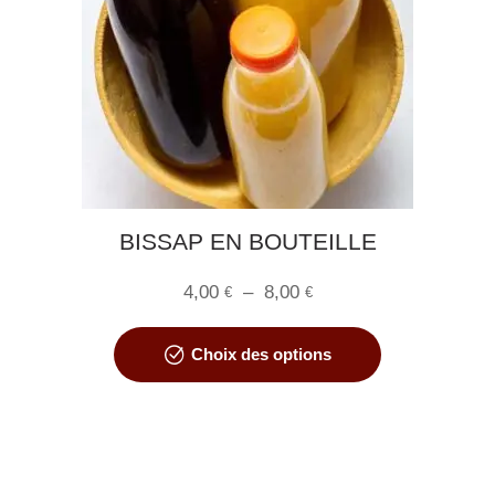
choisies
sur
la
page
du
produit
BISSAP EN BOUTEILLE
Plage
4,00
–
8,00
€
€
de
Ce
prix :
Choix des options
produit
4,00 €
a
à
plusieurs
8,00 €
variations.