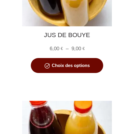
JUS DE BOUYE
Plage
6,00
–
9,00
€
€
de
Ce
prix :
Choix des options
produit
6,00 €
a
à
plusieurs
9,00 €
variations.
Les
options
peuvent
être