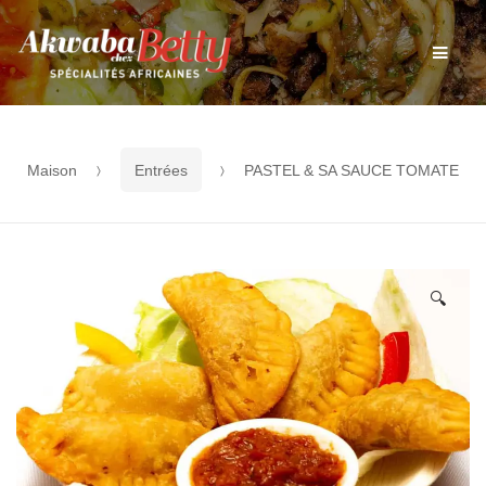
Aller
Aller
Men
à
au
la
contenu
navigation
Maison
Entrées
PASTEL & SA SAUCE TOMATE
🔍